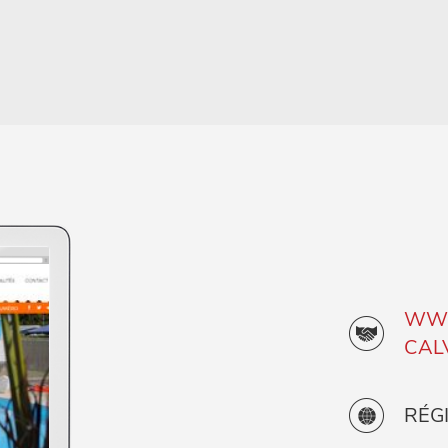
WWW
CAL
RÉG