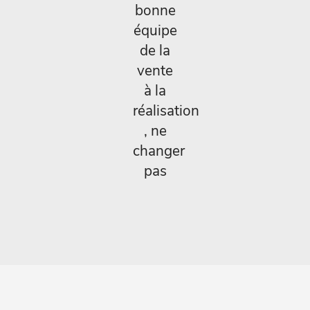
bonne
équipe
de la
vente
à la
réalisation
, ne
changer
pas