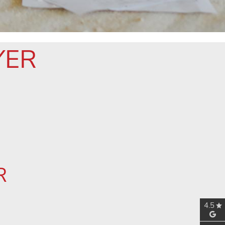
YER
R
4.5