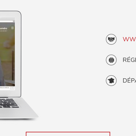
WWW
RÉG
DÉP