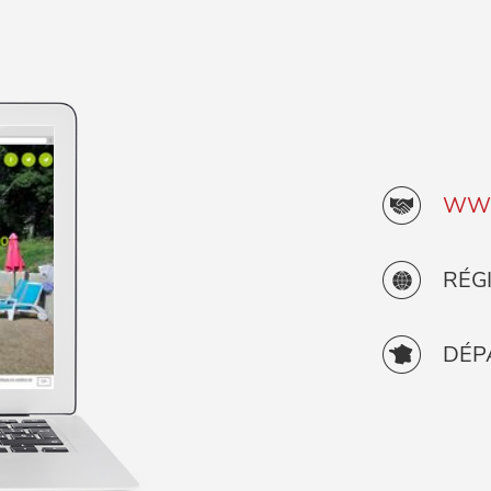
WWW
RÉG
DÉP