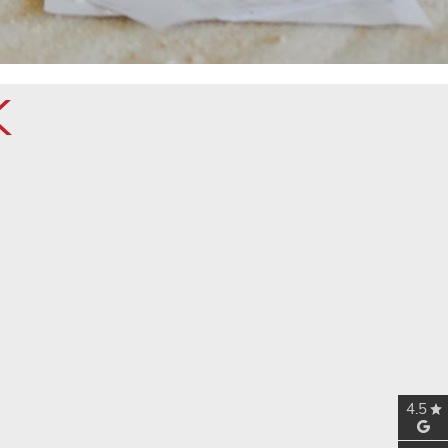
K
4.5