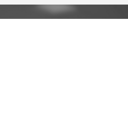
DIGITAL
E FUTUR DIGITAL
S
CONTACTEZ-NOUS
696 rue Yves Kermen
92100 Boulogne-Billancourt