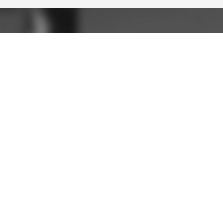
TATIONS DE FUTUR 
S DE CE MONDE PARTAGENT LES MÊMES VALEURS QU
RAPIDE
NOS PRESTATION
Création de sites internet
s
SEO / SEA
Marketing direct