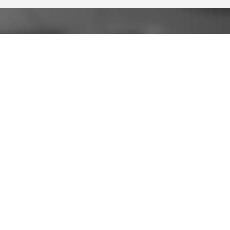
LES CI
LES PLUS GRAND
ACCÈS 
Accueil
Témoignage
FD stories