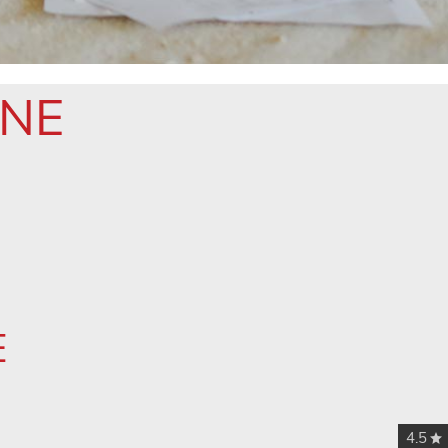
NNE
E
4.5