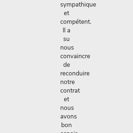
sympathique
et
compétent.
Il a
su
nous
convaincre
de
reconduire
notre
contrat
et
nous
avons
bon