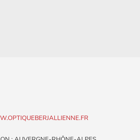
.OPTIQUEBERJALLIENNE.FR
ION : AUVERGNE-RHÔNE-ALPES