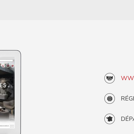
WWW
RÉGI
DÉP