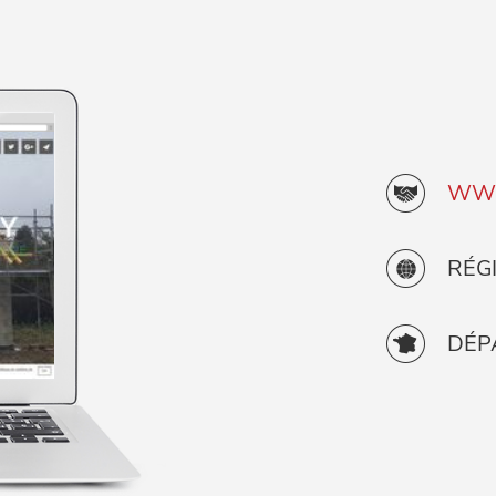
WWW
RÉG
DÉP