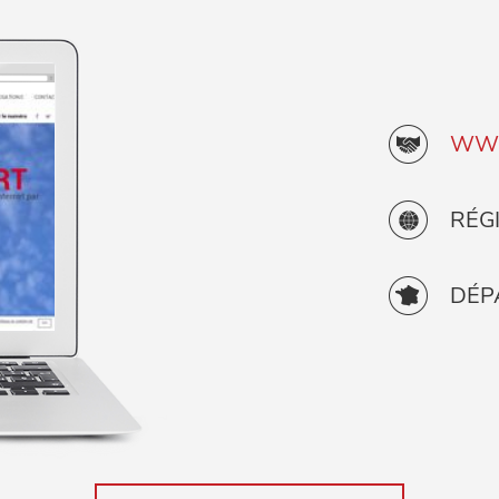
WWW
RÉG
DÉP