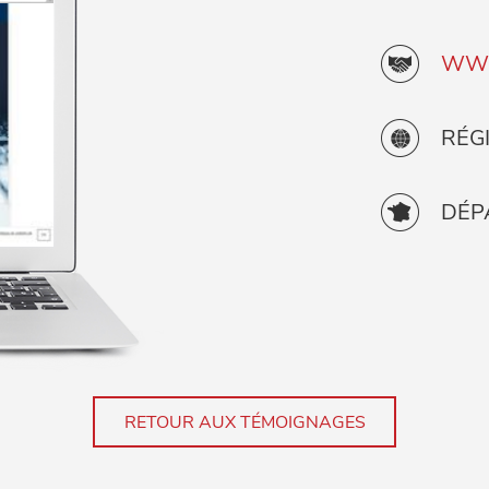
WWW
RÉG
DÉP
RETOUR AUX TÉMOIGNAGES