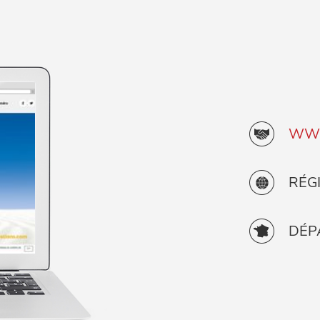
WWW
RÉG
DÉP