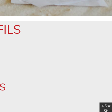
FILS
LS
4.5