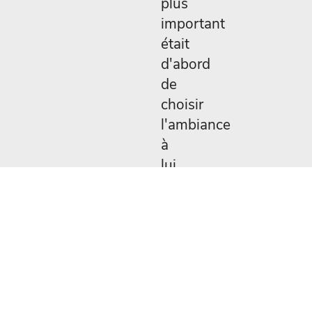
plus
important
était
d'abord
de
choisir
l'ambiance
à
lui
donner,
puis
le
choix
des
textes
et