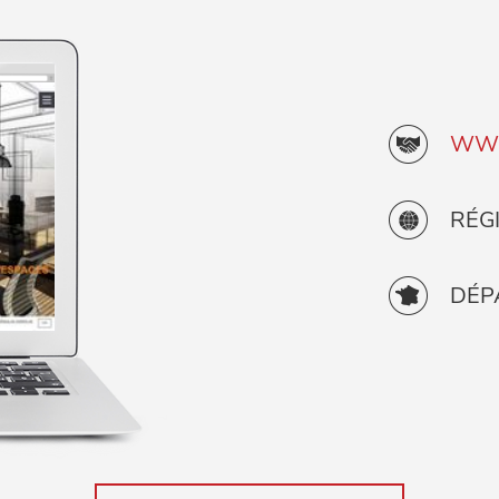
WWW
RÉG
DÉP