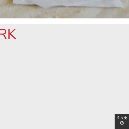
RK
4.5