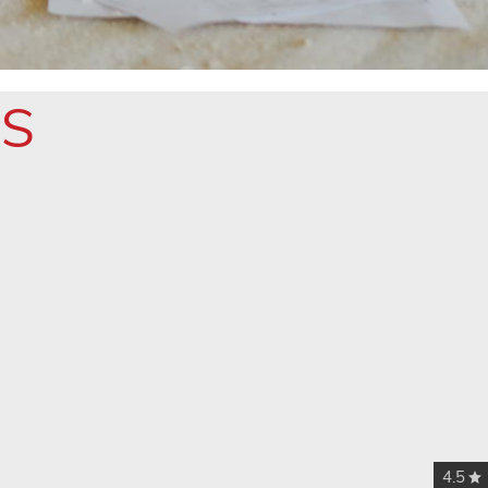
IS
4.5