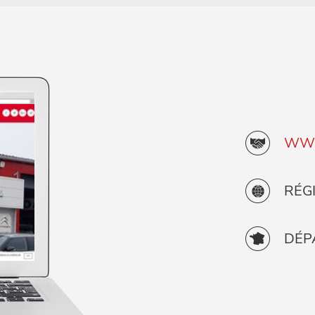
WWW
RÉG
DÉP