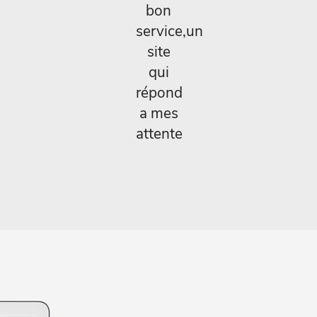
bon
service,un
site
qui
répond
a mes
attente