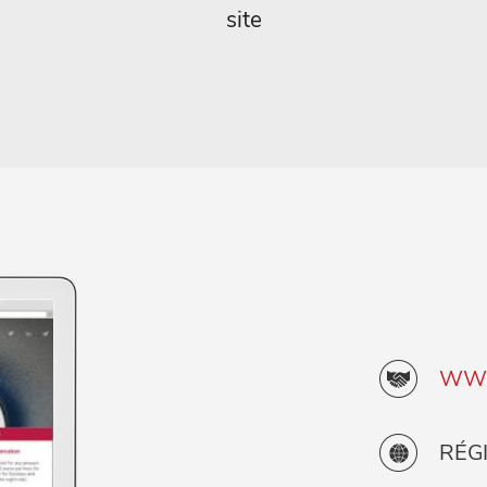
site
WWW
RÉG