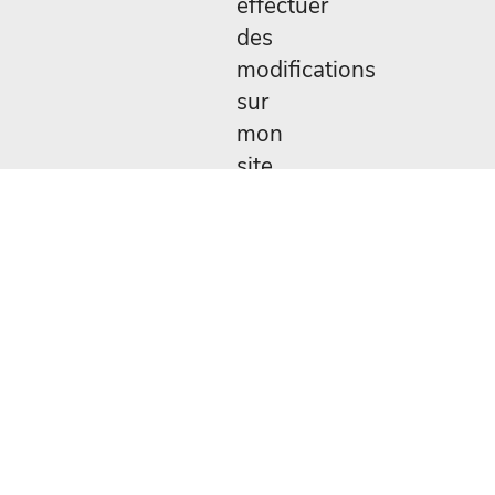
effectuer
des
modifications
sur
mon
site.
Je
vous
remercie
de
votre
disponibilité.