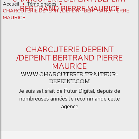
Accueil
Témoignages
BERTRAND PIERRE MAURICE
CHARCUTERIE DEPEINT /DEPEINT BERTRAND PIERRE
MAURICE
CHARCUTERIE DEPEINT
/DEPEINT BERTRAND PIERRE
MAURICE
WWW.CHARCUTERIE-TRAITEUR-
DEPEINT.COM
Je suis satisfait de Futur Digital, depuis de
nombreuses années Je recommande cette
agence