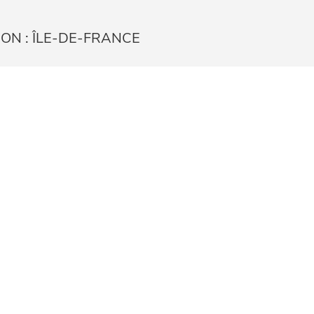
ON : ÎLE-DE-FRANCE
ARTEMENT : SEINE ET MARNE