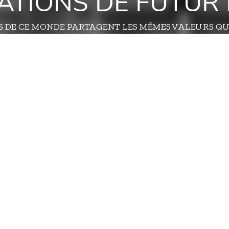
TATIONS DE FUTUR 
S DE CE MONDE PARTAGENT LES MÊMES VALEURS QU
RAPIDE
NOS PRESTATION
Création de sites internet
s
SEO / SEA
Marketing direct
 votre avis
ions
ales