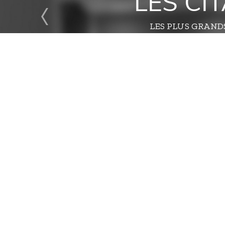
LES CI
LES PLUS GRAND
ACCÈS 
Accueil
Témoignage
FD stories
Donnez-nous
Nos prestat
Contact
Mentions lég
Plan du site