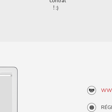
contrat
! :)
WWW
RÉG