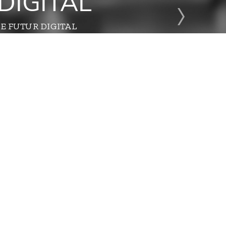
DIGITAL
E FUTUR DIGITAL
S
CONTACTEZ-NOUS
696 rue Yves Kermen
92100 Boulogne-Billancourt
Afficher le numéro
Afficher le numéro