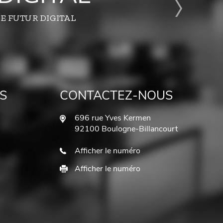
E FUTUR DIGITAL
S
CONTACTEZ-NOUS
696 rue Yves Kermen
92100 Boulogne-Billancourt
Afficher le numéro
Afficher le numéro