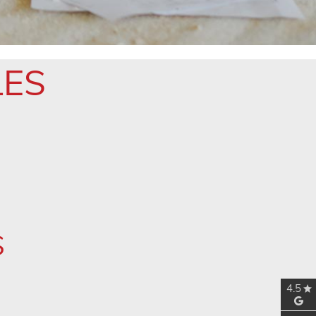
LES
S
4.5