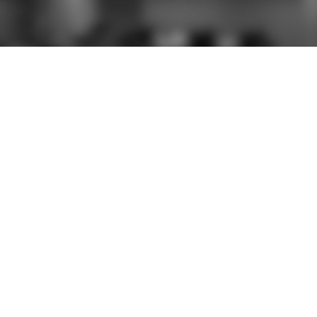
S
CONTACTEZ-NOUS
696 rue Yves Kermen
92100 Boulogne-Billancourt
Afficher le numéro
Afficher le numéro