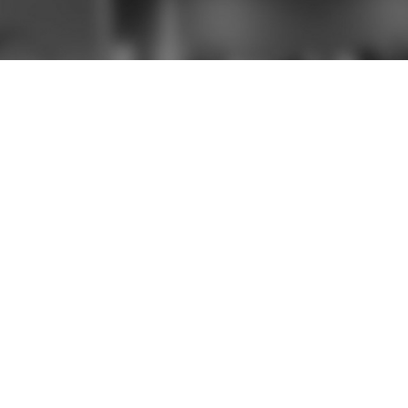
ACCÈS 
Accueil
Témoignage
FD stories
Donnez-nous
Nos prestat
Contact
Mentions lég
Plan du site