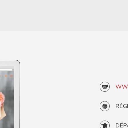
WWW
RÉG
DÉP