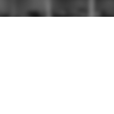
RAPIDE
NOS PRESTATION
Création de sites internet
s
SEO / SEA
Marketing direct
 votre avis
ions
ales