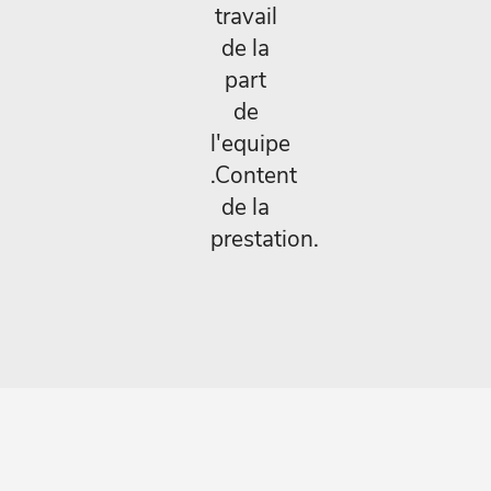
travail
de la
part
de
l'equipe
.Content
de la
prestation.