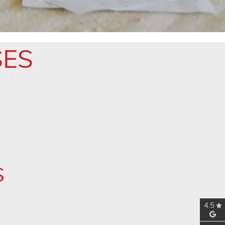
SES
S
4.5