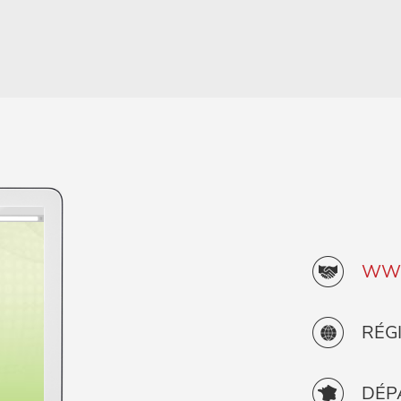
WWW
RÉGI
DÉP