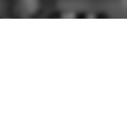
S
CONTACTEZ-NOUS
696 rue Yves Kermen
92100 Boulogne-Billancourt
Afficher le numéro
Afficher le numéro