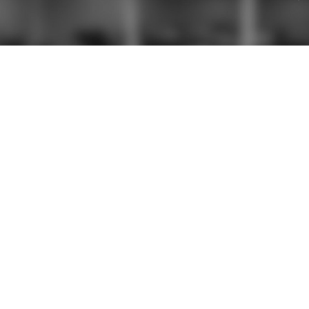
RAPIDE
NOS PRESTATION
Création de sites internet
s
SEO / SEA
Marketing direct
 votre avis
ions
ales