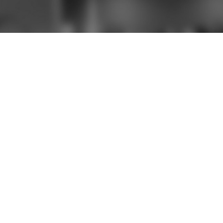
ACCÈS 
Accueil
Témoignage
FD stories
Donnez-nous
Nos prestat
Contact
Mentions lég
Plan du site